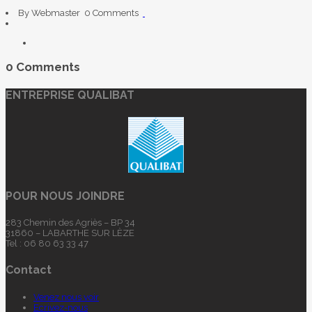
By Webmaster
0 Comments
0 Comments
ENTREPRISE QUALIBAT
POUR NOUS JOINDRE
283 Chemin des Agriès – BP 34
31860 – LABARTHE SUR LÈZE
Tel : 06 80 63 33 47
Contact
Venez nous voir
Ecrivez-nous