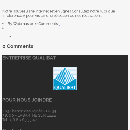
Notre nouveau site internet est en ligne ! Consultez notre rubrique
« référence » pour visiter une sélection de nos réalisation…
By Webmaster
0 Comments
0 Comments
ENTREPRISE QUALIBAT
POUR NOUS JOINDRE
283 Chemin des Agriès – BP 34
31860 – LABARTHE SUR LÈZE
Tel : 06 80 63 33 47